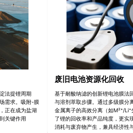
废旧电池资源化回收
沉淀法提锂周期
基于耐酸纳滤的创新锂电池膜法
场需求。吸附-膜
与溶剂萃取步骤。通过多级膜分
，正在成为盐湖
金属离子的高效分离（如M²⁺/Li⁺
到关键作用
了锂的回收率和产品纯度，更实
消耗与废弃物产生，兼具经济性