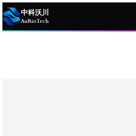
跳
中科沃川
至
AuRioTech
内
容