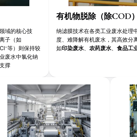
有机物脱除（除COD
领域的核心技
纳滤膜技术在各类工业废水处理
离子（如
度、难降解有机废水，其高效分离
、Cl⁻等）则保持较
如
印染废水
、​
农药废水
、​
食品工
业废水中氯化钠
支撑